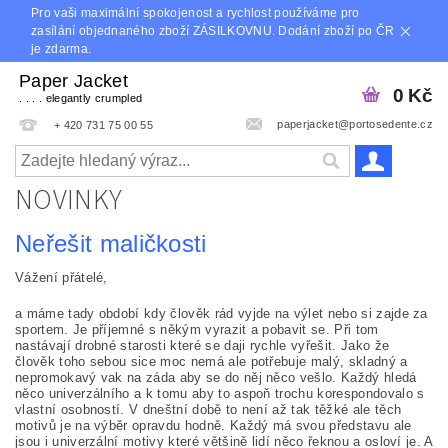
Pro vaši maximální spokojenost a rychlost používáme pro
zasílání objednaného zboží ZÁSILKOVNU. Dodání zboží po ČR
je zdarma.
Paper Jacket
0 Kč
. . . . elegantly crumpled
paperjacket@portosedente.cz
+ 420 731 75 00 55
NOVINKY
Neřešit maličkosti
Vážení přátelé,
a máme tady období kdy člověk rád vyjde na výlet nebo si zajde za
sportem. Je příjemné s někým vyrazit a pobavit se. Při tom
nastávají drobné starosti které se daji rychle vyřešit. Jako že
člověk toho sebou sice moc nemá ale potřebuje malý, skladný a
nepromokavý vak na záda aby se do něj něco vešlo. Každý hledá
něco univerzálního a k tomu aby to aspoň trochu korespondovalo s
vlastní osobností. V dneštní době to není až tak těžké ale těch
motivů je na výběr opravdu hodně. Každý má svou představu ale
jsou i univerzální motivy které většině lidí něco řeknou a osloví je. A