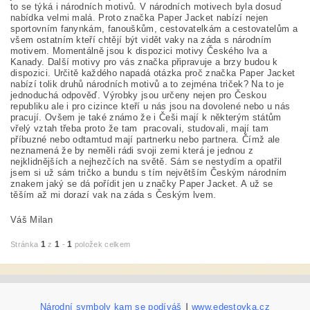
to se týká i národních motivů. V národních motivech byla dosud
nabídka velmi malá. Proto značka Paper Jacket nabízí nejen
sportovním fanynkám, fanouškům, cestovatelkám a cestovatelům a
všem ostatním kteří chtějí být vidět vaky na záda s národním
motivem. Momentálně jsou k dispozici motivy Českého lva a
Kanady. Další motivy pro vás značka připravuje a brzy budou k
dispozici. Určitě každého napadá otázka proč značka Paper Jacket
nabízí tolik druhů národních motivů a to zejména triček? Na to je
jednoduchá odpověď. Výrobky jsou určeny nejen pro Českou
republiku ale i pro cizince kteří u nás jsou na dovolené nebo u nás
pracují.
Ovšem je také známo že i Češi mají k některým státům
vřelý vztah třeba proto že tam pracovali, studovali, mají tam
příbuzné nebo odtamtud mají partnerku nebo partnera.
Čímž ale
neznamená že by neměli rádi svoji zemi která je jednou z
nejklidnějších a nejhezčích na světě. Sám se nestydím a opatřil
jsem si už sám tričko a bundu s tím největším Českým národním
znakem jaký se dá pořídit jen u značky Paper Jacket. A už se
těším až mi dorazí vak na záda s Českým lvem.
Váš Milan
1
1
1
Stránka
z
-
položek celkem
Národní symboly kam se podíváš
|
www.edestovka.cz